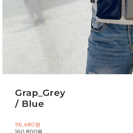
Grap_Grey
/ Blue
96,480원
160,800원