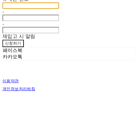
-
-
재입고 시 알림
신청하기
페이스북
카카오톡
이용약관
개인정보처리방침
사업자정보확인
상호: 한손한땀 | 대표: 정도혁 | 개인정보관리책임자: 정도혁 | 전화: 070-4837-6046 |
이메일: one@hansonhanttam.com
주소: 부산광역시 금정구 무학송로 78, 1층 | 사업자등록번호:
624-51-00389
| 통신판
매:
2022-서울용산-0058
| 호스팅제공자: (주)식스샵