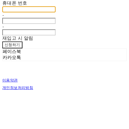
휴대폰 번호
-
-
재입고 시 알림
신청하기
페이스북
카카오톡
이용약관
개인정보처리방침
사업자정보확인
상호: 한손한땀 | 대표: 정도혁 | 개인정보관리책임자: 정도혁 | 전화: 070-4837-6046 |
이메일: one@hansonhanttam.com
주소: 부산광역시 금정구 무학송로 78, 1층 | 사업자등록번호:
624-51-00389
| 통신판
매:
2022-서울용산-0058
| 호스팅제공자: (주)식스샵