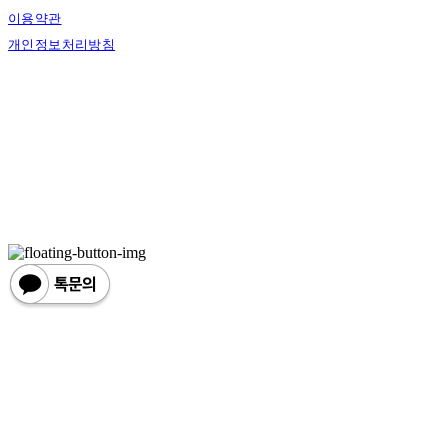
이용약관
개인정보처리방침
사업자정보확인
상호: 한손한땀 | 대표: 정도혁 | 개인정보관리책임자: 정도혁 | 전화: 070-4837-6046 |
이메일: one@hansonhanttam.com
주소: 부산광역시 금정구 무학송로 78, 1층 | 사업자등록번호:
624-51-00389
| 통신판
매:
2022-서울용산-0058
| 호스팅제공자: (주)식스샵