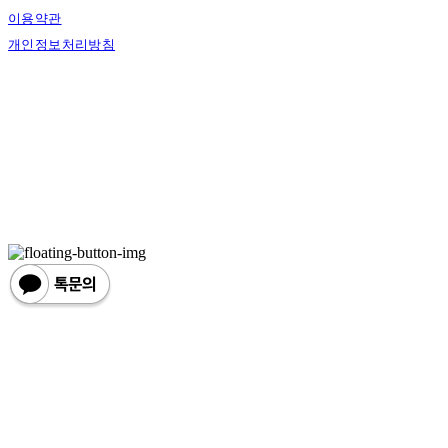
이용약관
개인정보처리방침
사업자정보확인
상호: 한손한땀 | 대표: 정도혁 | 개인정보관리책임자: 정도혁 | 전화: 070-4837-6046 |
이메일: one@hansonhanttam.com
주소: 부산광역시 금정구 무학송로 78, 1층 | 사업자등록번호:
624-51-00389
| 통신판
매:
2022-서울용산-0058
| 호스팅제공자: (주)식스샵