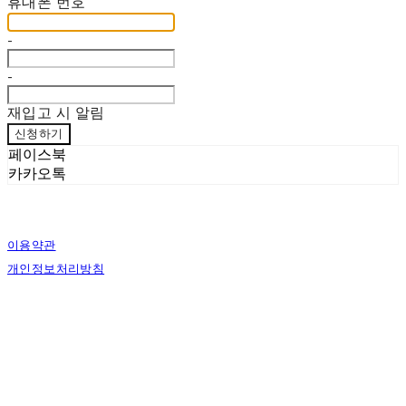
휴대폰 번호
-
-
재입고 시 알림
신청하기
페이스북
카카오톡
이용약관
개인정보처리방침
사업자정보확인
상호: 한손한땀 | 대표: 정도혁 | 개인정보관리책임자: 정도혁 | 전화: 070-4837-6046 |
이메일: one@hansonhanttam.com
주소: 부산광역시 금정구 무학송로 78, 1층 | 사업자등록번호:
624-51-00389
| 통신판
매:
2022-서울용산-0058
| 호스팅제공자: (주)식스샵