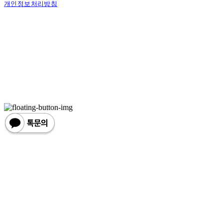
개인정보처리방침
사업자정보확인
상호: 한손한땀 | 대표: 정도혁 | 개인정보관리책임자: 정도혁 | 전화: 070-4837-6046 |
이메일: one@hansonhanttam.com
주소: 부산광역시 금정구 무학송로 78, 1층 | 사업자등록번호:
624-51-00389
| 통신판
매:
2022-서울용산-0058
| 호스팅제공자: (주)식스샵