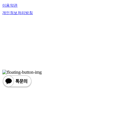
이용약관
개인정보처리방침
사업자정보확인
상호: 한손한땀 | 대표: 정도혁 | 개인정보관리책임자: 정도혁 | 전화: 070-4837-6046 |
이메일: one@hansonhanttam.com
주소: 부산광역시 금정구 무학송로 78, 1층 | 사업자등록번호:
624-51-00389
| 통신판
매:
2022-서울용산-0058
| 호스팅제공자: (주)식스샵