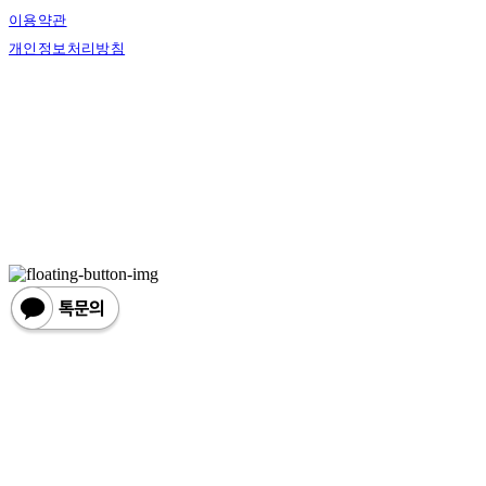
이용약관
개인정보처리방침
사업자정보확인
상호: 한손한땀 | 대표: 정도혁 | 개인정보관리책임자: 정도혁 | 전화: 070-4837-6046 |
이메일: one@hansonhanttam.com
주소: 부산광역시 금정구 무학송로 78, 1층 | 사업자등록번호:
624-51-00389
| 통신판
매:
2022-서울용산-0058
| 호스팅제공자: (주)식스샵