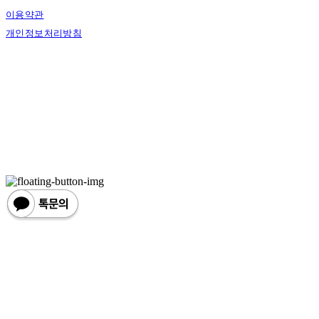
이용약관
개인정보처리방침
사업자정보확인
상호: 한손한땀 | 대표: 정도혁 | 개인정보관리책임자: 정도혁 | 전화: 070-4837-6046 |
이메일: one@hansonhanttam.com
주소: 부산광역시 금정구 무학송로 78, 1층 | 사업자등록번호:
624-51-00389
| 통신판
매:
2022-서울용산-0058
| 호스팅제공자: (주)식스샵